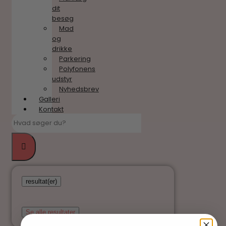
dit
besøg
Mad
og
drikke
Parkering
Polyfonens
udstyr
Nyhedsbrev
Galleri
Kontakt
resultat(er)
Se alle resultater