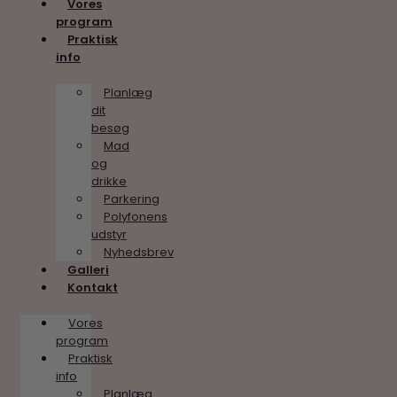
Vores
program
Praktisk
info
Planlæg
dit
besøg
Mad
og
drikke
Parkering
Polyfonens
udstyr
Nyhedsbrev
Galleri
Kontakt
Vores
program
Praktisk
info
Planlæg