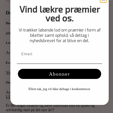
Vind lækre præmier
Detaljer
ved os.
Dato
Vi trækker løbende lod om præmier i form af
januar 19, 2025
januar 19, 2025
09:30
biletter samt ophold, så deltag i
nyhedsbrevet for at blive en del.
Lokation
Arnbjerg Pavillonen - Polyfonen
Event type
Yoga
Abonner
Organiseret af
Ellers tak, jeg vil ikke deltage i konkurrencer.
Anette Schantz, Jytte Agnete Iversen, Kirstine Bonde
UDSOLGT
Er der noget friskere og mere håbefuldt end en sprød og
selvkærlig start på det nye år?!