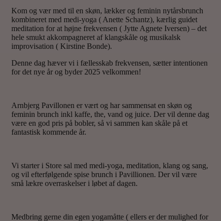
Kom og vær med til en skøn, lækker og feminin nytårsbrunch
kombineret med medi-yoga ( Anette Schantz), kærlig guidet
meditation for at højne frekvensen ( Jytte Agnete Iversen) – det
hele smukt akkompagneret af klangskåle og musikalsk
improvisation ( Kirstine Bonde).
Denne dag hæver vi i fællesskab frekvensen, sætter intentionen
for det nye år og byder 2025 velkommen!
Arnbjerg Pavillonen er vært og har sammensat en skøn og
feminin brunch inkl kaffe, the, vand og juice. Der vil denne dag
være en god pris på bobler, så vi sammen kan skåle på et
fantastisk kommende år.
Vi starter i Store sal med medi-yoga, meditation, klang og sang,
og vil efterfølgende spise brunch i Pavillionen. Der vil være
små lækre overraskelser i løbet af dagen.
Medbring gerne din egen yogamåtte ( ellers er der mulighed for