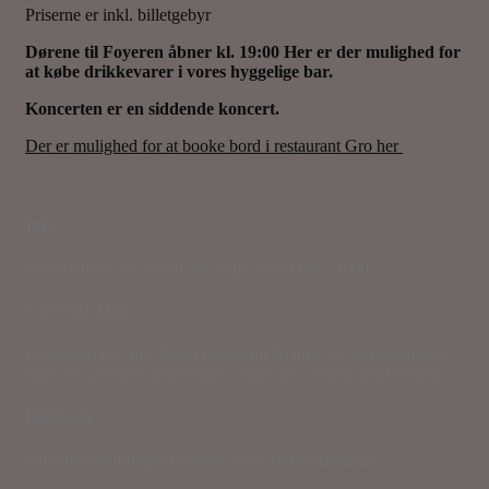
Priserne er inkl. billetgebyr
Dørene til Foyeren åbner kl. 19:00 Her er der mulighed for
at købe drikkevarer i vores hyggelige bar.
Koncerten er en siddende koncert.
Der er mulighed for at booke bord i restaurant Gro her
Info
Vores telefon har åbent alle dage fra 08.00 - 20.00
+45 7521 1100
Polyfonen har altid åbent minimum én time før forestillingens
start. Se nærmere oplysninger under den enkelte begivenhed.
Billetsalg
Alt billetsalg foregår gennem www.ticketmaster.dk