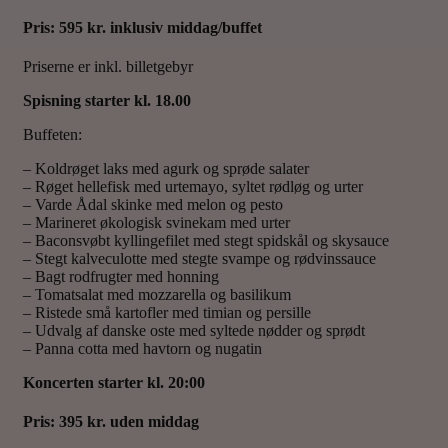
Pris: 595 kr. inklusiv middag/buffet
Priserne er inkl. billetgebyr
Spisning starter kl. 18.00
Buffeten:
– Koldrøget laks med agurk og sprøde salater
– Røget hellefisk med urtemayo, syltet rødløg og urter
– Varde Ådal skinke med melon og pesto
– Marineret økologisk svinekam med urter
– Baconsvøbt kyllingefilet med stegt spidskål og skysauce
– Stegt kalveculotte med stegte svampe og rødvinssauce
– Bagt rodfrugter med honning
– Tomatsalat med mozzarella og basilikum
– Ristede små kartofler med timian og persille
– Udvalg af danske oste med syltede nødder og sprødt
– Panna cotta med havtorn og nugatin
Koncerten starter kl. 20:00
Pris: 395 kr. uden middag