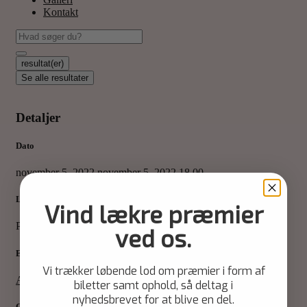
Kontakt
resultat(er)
Se alle resultater
Detaljer
Dato
november 5, 2022
november 5, 2022
18.00
Lokation
Vind lækre præmier
Polyfonen - Fra 395 kr.
ved os.
Event type
Vi trækker løbende lod om præmier i form af
Alle
Concert
Koncert
Musik
biletter samt ophold, så deltag i
nyhedsbrevet for at blive en del.
Organiseret af