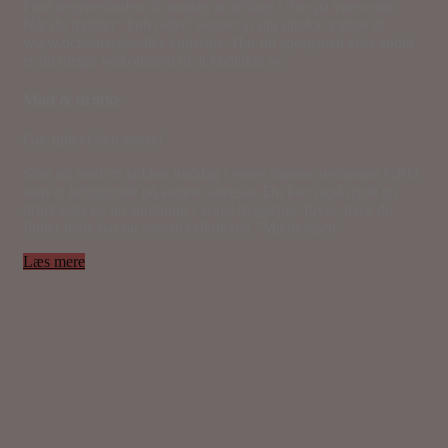
Find begivenheden du ønsker at deltage i, her på vores side.
Når du trykker "køb billet" sender vi dig direkte videre til
www.ticketmaster.dk's købsside. Har du spørgsmål eller andet
er du meget velkommen til at kontakte os.
Mad & drikke
Gør oplevelsen større!
Start ud med en lækker middag i vores skønne restaurant GRO,
som er beliggende på samme adresse. Du kan også nyde en
drink eller en let anretning i vores hyggelige foyer, hvor du
finder både bar og streetfoodkøkken "Madboksen".
Læs mere