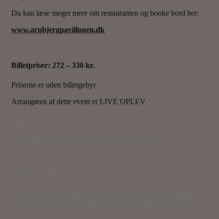
Du kan læse meget mere om restauranten og booke bord her:
www.arnbjergpavillonen.dk
Billetpriser: 272 – 330 kr.
Priserne er uden billetgebyr
Arrangøren af dette event er LIVE OPLEV
Info
Vores telefon har åbent alle dage fra 08.00 - 20.00
+45 7521 1100
Polyfonen har altid åbent minimum én time før forestillingens
start. Se nærmere oplysninger under den enkelte begivenhed.