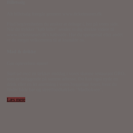
Billetsalg
Alt billetsalg foregår gennem www.ticketmaster.dk
Find begivenheden du ønsker at deltage i, her på vores side.
Når du trykker "køb billet" sender vi dig direkte videre til
www.ticketmaster.dk's købsside. Har du spørgsmål eller andet
er du meget velkommen til at kontakte os.
Mad & drikke
Gør oplevelsen større!
Start ud med en lækker middag i vores skønne restaurant GRO,
som er beliggende på samme adresse. Du kan også nyde en
drink eller en let anretning i vores hyggelige foyer, hvor du
finder både bar og streetfoodkøkken "Madboksen".
Læs mere