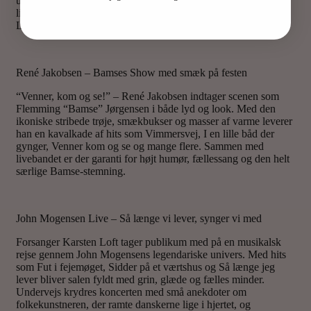
uimodståelig charme, uimiskendelig stemme og bakket op af
livebandet fører Ole Gas publikum gennem et hav af de største
Larsen-hits.
René Jakobsen – Bamses Show med smæk på festen
“Venner, kom og se!” – René Jakobsen indtager scenen som
Flemming “Bamse” Jørgensen i både lyd og look. Med den
ikoniske stribede trøje, smækbukser og masser af varme leverer
han en kavalkade af hits som Vimmersvej, I en lille båd der
gynger, Venner kom og se og mange flere. Sammen med
livebandet er der garanti for højt humør, fællessang og den helt
særlige Bamse-stemning.
John Mogensen Live – Så længe vi lever, synger vi med
Forsanger Karsten Loft tager publikum med på en musikalsk
rejse gennem John Mogensens legendariske univers. Med hits
som Fut i fejemøget, Sidder på et værtshus og Så længe jeg
lever bliver salen fyldt med grin, glæde og fælles minder.
Undervejs krydres koncerten med små anekdoter om
folkekunstneren, der ramte danskerne lige i hjertet, og