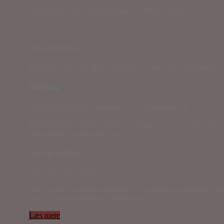
Vores telefon har åbent alle dage fra 08.00 - 20.00
+45 7521 1100
Polyfonen har altid åbent minimum én time før forestillingen
Billetsalg
Alt billetsalg foregår gennem www.ticketmaster.dk
Find begivenheden du ønsker at deltage i, her på vores side. N
velkommen til at kontakte os.
Mad & drikke
Gør oplevelsen større!
Start ud med en lækker middag i vores skønne restaurant GRO,
bar og streetfoodkøkken "Madboksen".
Læs mere