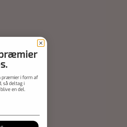
 præmier
s.
 præmier i form af
, så deltag i
blive en del.
er