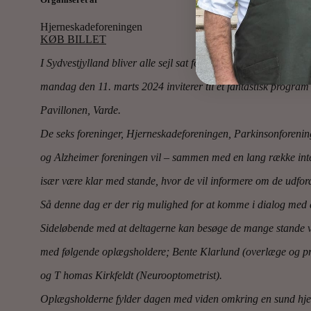
Hjerneskadeforeningen
KØB BILLET
I Sydvestjylland bliver alle sejl sat for at sprede kendskabet t
mandag den 11. marts 2024 inviterer til et fantastisk program
Pavillonen, Varde.
De seks foreninger, Hjerneskadeforeningen, Parkinsonforenin
og Alzheimer foreningen vil – sammen med en lang række int
især være klar med stande, hvor de vil informere om de udfo
Så denne dag er der rig mulighed for at komme i dialog med d
Sideløbende med at deltagerne kan besøge de mange stande v
med følgende oplægsholdere; Bente Klarlund (overlæge og pr
og T homas Kirkfeldt (Neurooptometrist).
Oplægsholderne fylder dagen med viden omkring en sund hje