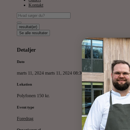
Kontakt
resultat(er)
Se alle resultater
Detaljer
Dato
marts 11, 2024
marts 11, 2024
08:30
Lokation
Polyfonen 150 kr.
Event type
Foredrag
Organiseret af