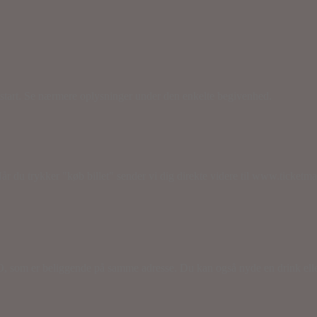
s start. Se nærmere oplysninger under den enkelte begivenhed.
år du trykker "køb billet" sender vi dig direkte videre til www.ticketm
 som er beliggende på samme adresse. Du kan også nyde en drink eller 