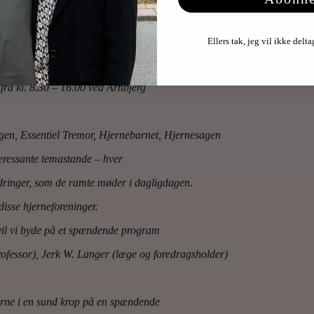
Ellers tak, jeg vil ikke delt
il hjernens muligheder, når seks lokalforeninger
 fra kl. 8.30 – 16.00 ved Arnbjerg
gen, Essentiel Tremor, Hjernebarnet, Hjernesagen
eressante temastande – hver
rdringer, som de ramte møder i dagligdagen.
isse hjerneforeninger.
il vi byde på et spændende program
ofessor), Jerk W. Langer (læge og foredragsholder)
rne i en sund krop på en spændende